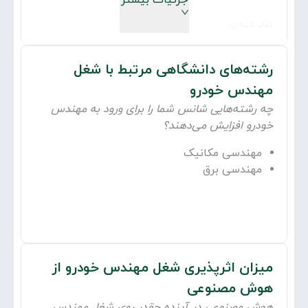
جزئیات بیشتر
95
%
تفکر انتقادی
95
%
یادگیری فعال
رشته‌های دانشگاهی مرتبط با شغل
90
%
مهندس خودرو
ترکیب جنسیتی این شغل چگونه
چه رشته‌هایی شانس شما را برای ورود به
مهندس
است؟
خودرو
افزایش می‌دهند؟
مهندسی مکانیک
مهندسی برق
محیط کار مهندسان خودرو، عموماً دفاتر طراحی
مهندسی و مراکز تحقیق و توسعه در شرکت‌های
تولیدی است. آن‌ها با نرم‌افزارهای طراحی کامپیوتری
میزان اثرپذیری شغل
مهندس خودرو
از
و تجهیزات آزمایشگاهی، به طراحی وسایل نقلیه و
هوش مصنوعی
تجزیه‌وتحلیل داده‌های مرتبط می‌پردازند. مهندسین
هوش مصنوعی در آینده چقدر روی شغل
مهندس